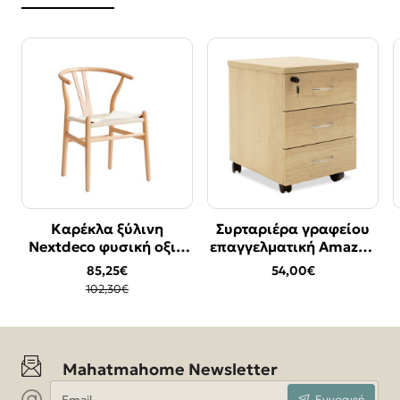
Καρέκλα ξύλινη
Συρταριέρα γραφείου
Bestseller
Bestseller
Nextdeco φυσική οξιά
επαγγελματική Amazon
-17%
Υ76χ53.3x57εκ.
pakoworld τροχήλατη
85,25€
54,00€
χρώμα sonoma
102,30€
39x47x52,5εκ
Mahatmahome Newsletter
Email
Εγγραφή