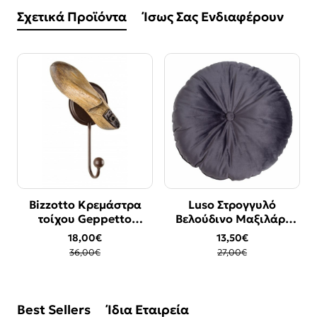
Σχετικά Προϊόντα
Ίσως Σας Ενδιαφέρουν
Bizzotto Κρεμάστρα
Luso Στρογγυλό
-50%
-50%
τοίχου Geppetto
Βελούδινο Μαξιλάρι
17x10x32
Γκρι 45x45cm
18,00€
13,50€
36,00€
27,00€
Best Sellers
Ίδια Εταιρεία