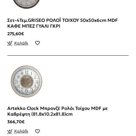
Σετ-4Τεμ.GRISEO ΡΟΛΟΪ ΤΟΙΧΟΥ 50x50x6cm MDF
ΚΑΦΕ ΜΠΕΖ ΓΥΑΛΙ ΓΚΡΙ
275,60€
Καλάθι
Artekko Clock Μπρονζέ Ρολόι Τοίχου MDF με
Καθρέφτη (81.8x10.2x81.8)cm
366,70€
Καλάθι