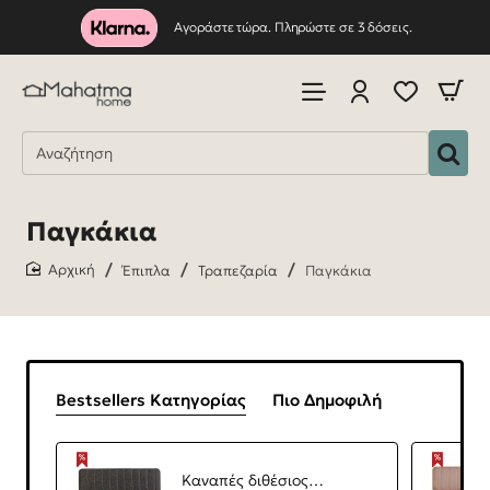
Αγοράστε τώρα. Πληρώστε σε 3 δόσεις.
Παγκάκια
Έπιπλα
Τραπεζαρία
Παγκάκια
home
Bestsellers Κατηγορίας
Πιο Δημοφιλή
Καναπές διθέσιος - Παγκάκι Alden Megapap από μελαμίνη - ύφασμα χρώμα ανθρακί 110x40x85εκ.