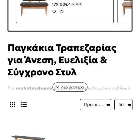
179,00€
216,00€
Παγκάκια Τραπεζαρίας
για Άνεση, Ευελιξία &
Σύγχρονο Στυλ
Στο
mahatmahome
θα βρείτε μια επιλεγμένη συλλογή
από
παγκάκια τραπεζαρίας
, ιδανικά για να
προσθέσετε λειτουργικότητα και μοντέρνα αισθητική
στον χώρο του φαγητού. Τα
παγκάκια τραπεζαρίας
αποτελούν μια εναλλακτική και πρακτική λύση
καθίσματος, προσφέροντας ευελιξία και εξοικονόμηση
χώρου.