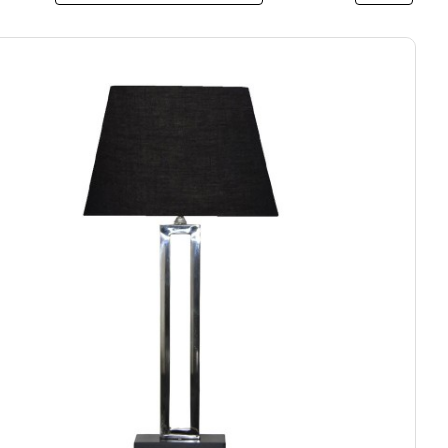
κόσμησης. Τα
επιτραπέζια φωτιστικά – πορτατίφ
του
ικά, με έμφαση στη λειτουργικότητα, την αισθητική και
ωση είτε ένα κομψό διακοσμητικό στοιχείο, εδώ θα
ρτατίφ
που προσφέρουν ζεστή ατμόσφαιρα, άνεση και