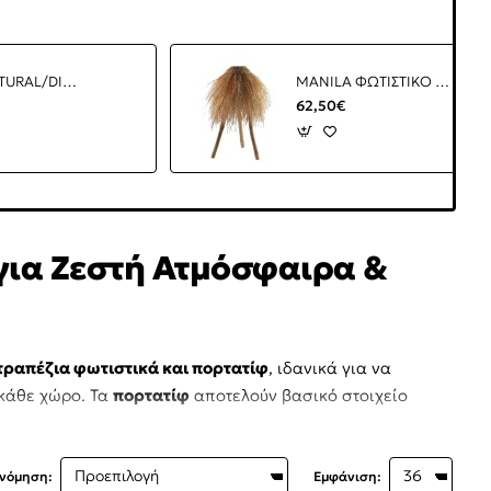
OLIVA NATURAL/DIONE ΦΩΤΙΣΤΙΚΟ ΕΠΙΤΡΑΠΕΖΙΟ 28x10x42cm ΞΥΛΟ ΚΑΦΕ ΥΦΑΣΜΑ ΜΑΥΡΟ
MANILA ΦΩΤΙΣΤΙΚΟ ΕΠΙΤΡΑΠΕΖΙΟ 45x45x54cm RATTAN ΦΥΣΙΚΟ ΞΥΛΟ
62,50€
για Ζεστή Ατμόσφαιρα &
τραπέζια φωτιστικά και πορτατίφ
, ιδανικά για να
 κάθε χώρο. Τα
πορτατίφ
αποτελούν βασικό στοιχείο
ινόμηση:
Εμφάνιση:
νοδωματίου, φωτιστικά με καπέλο ή LED
, καθώς και