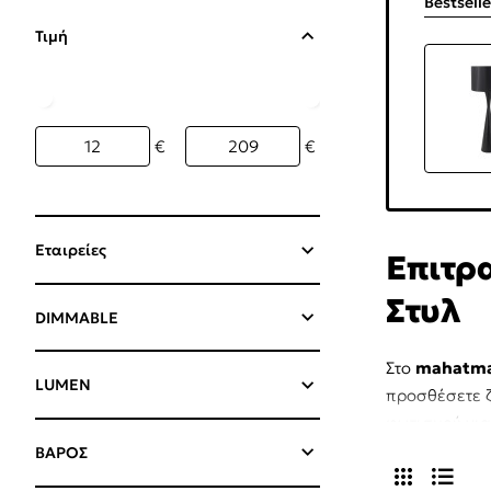
Bestsell
Τιμή
€
€
Εταιρείες
Επιτρ
Στυλ
DIMMABLE
Στο
mahatm
LUMEN
προσθέσετε ζ
φωτισμού για
ΒΑΡΟΣ
Η κατηγορία