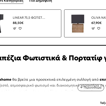
ers Κατηγορίας
Πιο Δημοφιλή
LINEAR 75,5 ΦΩΤΙΣΤΙΚΟ ΕΠΙΤΡΑΠΕΖΙΟ 30x30x76cm ΜΕΤΑΛΛΟ ΜΑΥΡΟ
88,50€
67,90€
απέζια Φωτιστικά & Πορτατίφ 
ahome
θα βρείτε μια προσεκτικά επιλεγμένη συλλογή από
επι
εστό, ατμοσφαιρικό φωτισμό και διακοσμητικό χαρακτήρα σε
 σαλόνια, υπνοδωμάτια, κομοδίνα και βοηθητικά έπιπλα.
Ταξ
 περιλαμβάνει
επιτραπέζια φωτιστικά σαλονιού, πορτατίφ υπ