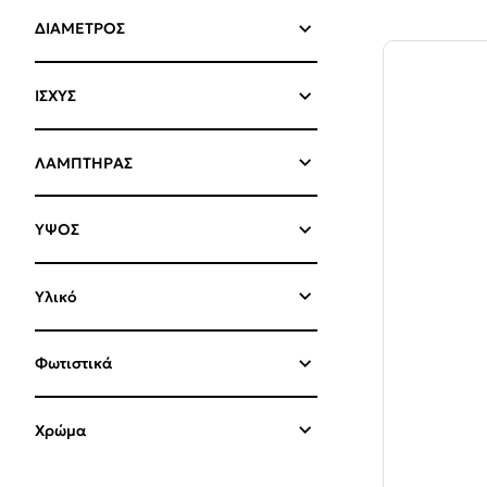
μοντέρνα, mi
ΔΙΑΜΕΤΡΟΣ
mahatmahome
ΙΣΧΥΣ
Επιλέξτε
ποι
τη σωστή έντ
ΛΑΜΠΤΗΡΑΣ
βρείτε λύσει
Αναβαθμίστε 
ΥΨΟΣ
σύγχρονο χα
Υλικό
Φωτιστικά
Χρώμα