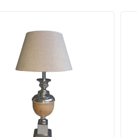
nimal και διαχρονικά σχέδια που ταιριάζουν σε κάθε στυλ δια
 προσφέρουν ευελιξία και ισορροπημένη διάχυση φωτός.
οτικά επιτραπέζια φωτιστικά
κατασκευασμένα από ανθεκτικά υλ
αση φωτισμού. Είτε θέλετε συμπληρωματικό φωτισμό για χαλάρ
ς που συνδυάζουν design και πρακτικότητα.
τον φωτισμό του χώρου σας με
επιτραπέζια φωτιστικά και πο
ρακτήρα.