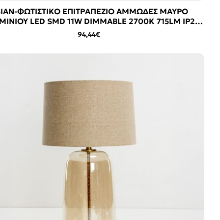
IAN-ΦΩΤΙΣΤΙΚΟ ΕΠΙΤΡΑΠΕΖΙΟ ΑΜΜΩΔΕΣ ΜΑΥΡΟ
ΜΙΝΙΟΥ LED SMD 11W DIMMABLE 2700K 715LM IP20
164X350MM
94,44€