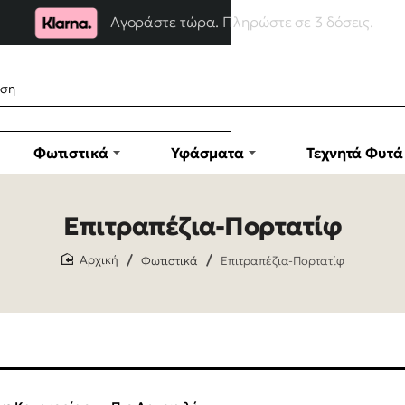
Αγοράστε τώρα. Πληρώστε σε 3 δόσεις.
Φωτιστικά
Υφάσματα
Τεχνητά Φυτά
Επιτραπέζια-Πορτατίφ
Φωτιστικά
Επιτραπέζια-Πορτατίφ
home