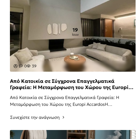
19
Ιουν
0
39
Από Κατοικία σε Σύγχρονα Επαγγελματικά
Γραφεία: Η Μεταμόρφωση του Χώρου της Europi
Accardos
Από Κατοικία σε Σύγχρονα Επαγγελματικά Γραφεία: Η
Μεταμόρφωση του Χώρου της Europi AccardosΗ
αρχιτεκτονική και η διακόσμηση ενός επαγγελματικού χώρου
Συνεχίστε την ανάγνωση
..