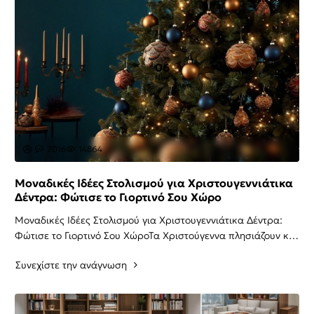
06
Νοε
2016
14864
Μοναδικές Ιδέες Στολισμού για Χριστουγεννιάτικα
Δέντρα: Φώτισε το Γιορτινό Σου Χώρο
Μοναδικές Ιδέες Στολισμού για Χριστουγεννιάτικα Δέντρα:
Φώτισε το Γιορτινό Σου ΧώροΤα Χριστούγεννα πλησιάζουν και
η μαγεία τους αρχίζει να απλώνεται π..
Συνεχίστε την ανάγνωση