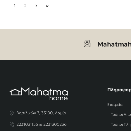
1
2
Mahatmah
Πληροφορ
Εταιρεία
Βασιλικών 7, 35100, Λαμία
Τρόποι Απ
2231031155 & 2231300236
Τρόποι Πλ