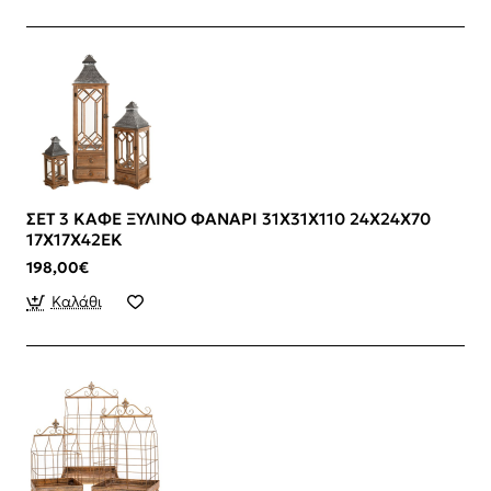
ΣΕΤ 3 ΚΑΦΕ ΞΥΛΙΝΟ ΦΑΝΑΡΙ 31Χ31Χ110 24Χ24Χ70
17Χ17Χ42ΕΚ
198,00€
Καλάθι