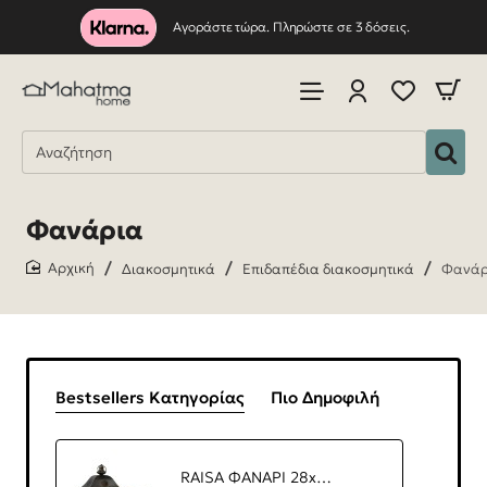
Αγοράστε τώρα. Πληρώστε σε 3 δόσεις.
Φανάρια
Διακοσμητικά
Επιδαπέδια διακοσμητικά
Φανάρ
home
Bestsellers Κατηγορίας
Πιο Δημοφιλή
RAISA ΦΑΝΑΡΙ 28x20x49cm ΞΥΛΟ ΦΥΣΙΚΟ ΓΥΑΛΙ