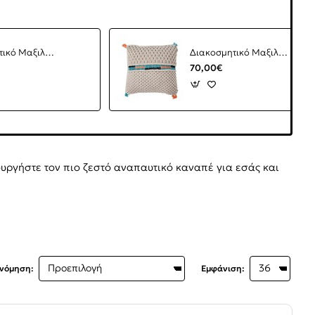
Διακοσμητικό Μαξιλάρι Heli 6244 (0.45x0.45) Soulworks 0740002
Διακοσμητικό Μαξιλάρι Heli 6243 (0.45x0.45) Soulworks 0740001
70,00€
υργήστε τον πιο ζεστό αναπαυτικό καναπέ για εσάς και
ινόμηση:
Εμφάνιση: