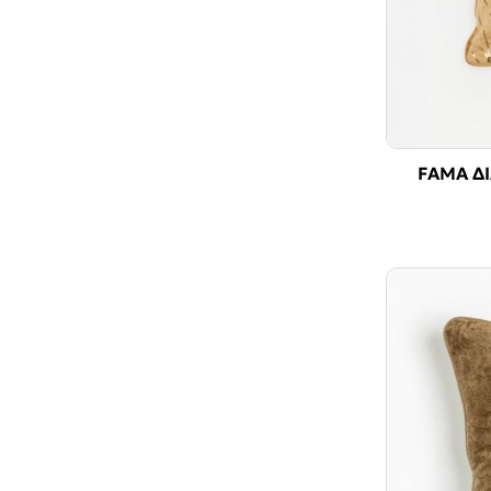
FAMA Δ