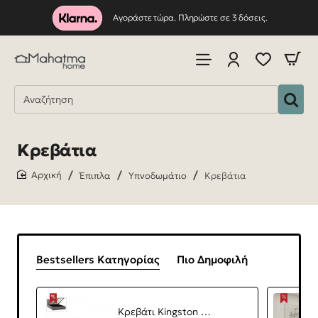
Αγοράστε τώρα. Πληρώστε σε 3 δόσεις.
Κρεβάτια
Έπιπλα
Υπνοδωμάτιο
Κρεβάτια
home
Bestsellers Κατηγορίας
Πιο Δημοφιλή
Κρεβάτι Kingston Megapap βελούδινο με αποθηκευτικό χώρο χρώμα γκρι 150x200εκ.