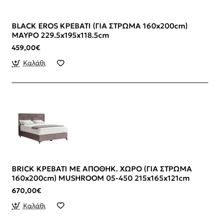
Αναβαθμίστε τον χώρο ξεκούρασής σας με
κρεβάτια
υπνοδωματίου
που προσφέρουν άνεση, ποιότητα και
BLACK EROS ΚΡΕΒΑΤΙ (ΓΙΑ ΣΤΡΩΜΑ 160x200cm)
σύγχρονο χαρακτήρα.
ΜΑΥΡΟ 229.5x195x118.5cm
459,00€
Καλάθι
BRICK ΚΡΕΒΑΤΙ ΜΕ ΑΠΟΘΗΚ. ΧΩΡΟ (ΓΙΑ ΣΤΡΩΜΑ
160x200cm) MUSHROOM 05-450 215x165x121cm
670,00€
Καλάθι