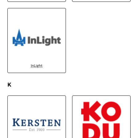
InLight
K