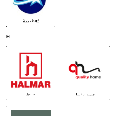
GloboStar®
H
Halmar
HL Furniture