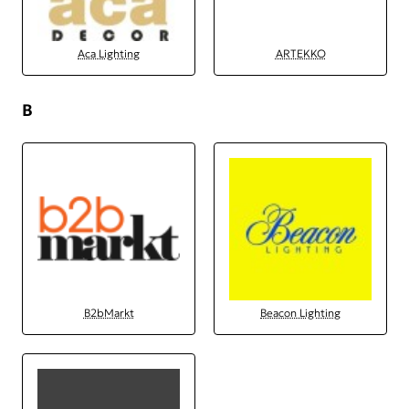
Aca Lighting
ARTEKKO
B
B2bMarkt
Beacon Lighting