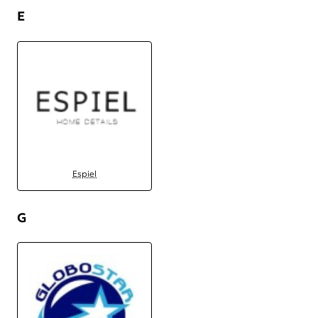
E
Espiel
G