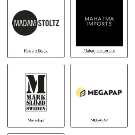
Madam Stoltz
Mahatma Interiors
Markslojd
MEGAPAP