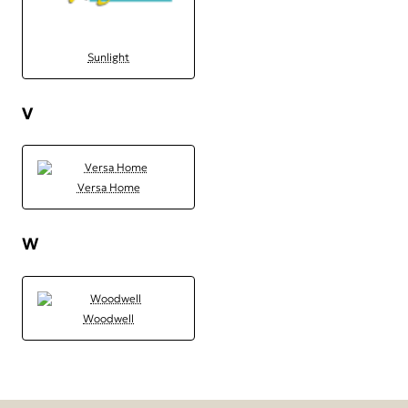
Sunlight
V
Versa Home
W
Woodwell