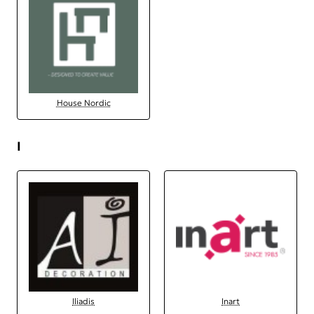
House Nordic
I
Iliadis
Inart