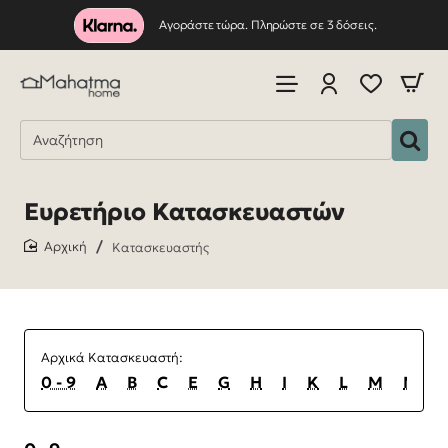
Αγοράστε τώρα. Πληρώστε σε 3 δόσεις.
Ευρετήριο Κατασκευαστών
Κατασκευαστής
home
Αρχικά Κατασκευαστή:
0 - 9
A
B
C
E
G
H
I
K
L
M
N
P