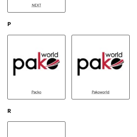
NEXT
P
Packo
Pakoworld
R