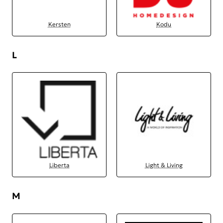
Kersten
Kodu
L
Liberta
Light & Living
M