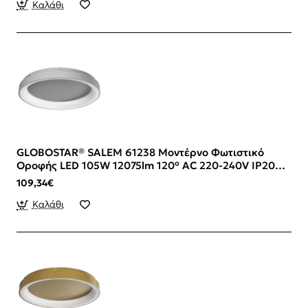
Μ45 x Π45 x Υ9.5cm - 3 Χρόνια Εγγύηση
Καλάθι
GLOBOSTAR® SALEM 61238 Μοντέρνο Φωτιστικό
Οροφής LED 105W 12075lm 120° AC 220-240V IP20
Ρυθμιζόμενο Λευκό CCT με Χειριστήριο από 2700K
109,34€
έως 6000K Dimmable - Lumileds SMD Chip - Γκρι -
Μ60 x Π60 x Υ9.5cm - 3 Χρόνια Εγγύηση
Καλάθι