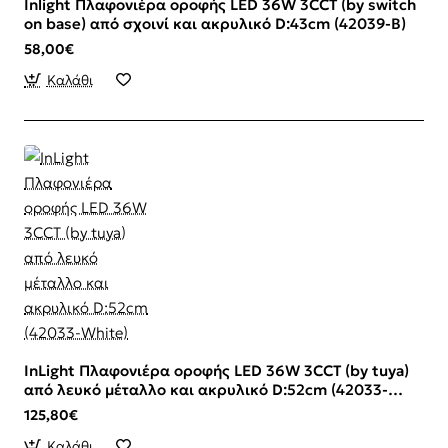
Inlight Πλαφονιέρα οροφής LED 36W 3CCT (by switch
on base) από σχοινί και ακρυλικό D:43cm (42039-B)
58,00€
Καλάθι
InLight Πλαφονιέρα οροφής LED 36W 3CCT (by tuya)
από λευκό μέταλλο και ακρυλικό D:52cm (42033-
White)
125,80€
Καλάθι