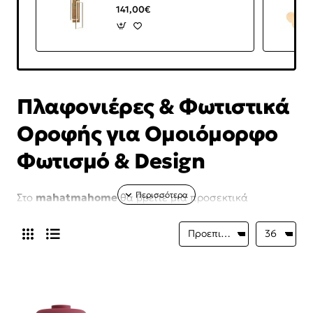
141,00€
Πλαφονιέρες & Φωτιστικά
Οροφής για Ομοιόμορφο
Φωτισμό & Design
Στο
mahatmahome
θα βρείτε μια προσεκτικά
επιλεγμένη συλλογή από
πλαφονιέρες και φωτιστικά
οροφής
, ιδανικά για να προσφέρουν ομοιόμορφο και
λειτουργικό φωτισμό σε κάθε χώρο του σπιτιού. Τα
φωτιστικά οροφής
αποτελούν βασικό στοιχείο
φωτισμού για σαλόνια, υπνοδωμάτια, κουζίνες,
διαδρόμους και επαγγελματικούς χώρους.