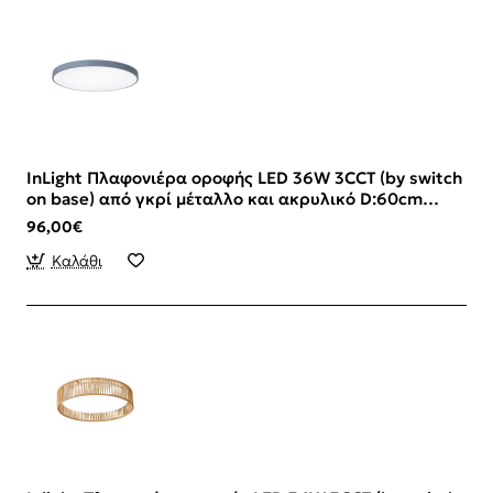
InLight Πλαφονιέρα οροφής LED 36W 3CCT (by switch
on base) από γκρί μέταλλο και ακρυλικό D:60cm
(42035-B-Gray)
96,00€
Καλάθι