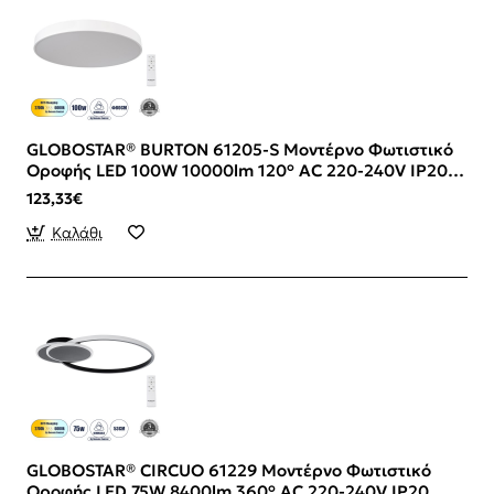
GLOBOSTAR® BURTON 61205-S Μοντέρνο Φωτιστικό
Οροφής LED 100W 10000lm 120° AC 220-240V IP20
Ρυθμιζόμενο Λευκό CCT με Χειριστήριο από 2700K
123,33€
έως 6000K Dimmable - Lumileds SMD Chip - Λευκό
Ματ - Μ80 x Π80 x Υ8cm - 3 Χρόνια Εγγύηση
Καλάθι
GLOBOSTAR® CIRCUO 61229 Μοντέρνο Φωτιστικό
Οροφής LED 75W 8400lm 360° AC 220-240V IP20