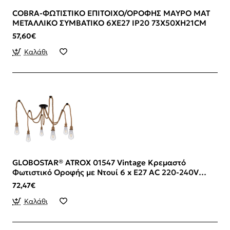
COBRA-ΦΩΤΙΣΤΙΚΟ ΕΠΙΤΟΙΧΟ/ΟΡΟΦΗΣ ΜΑΥΡΟ ΜΑΤ
ΜΕΤΑΛΛΙΚΟ ΣΥΜΒΑΤΙΚΟ 6XE27 IP20 73X50XH21CM
57,60€
Καλάθι
GLOBOSTAR® ATROX 01547 Vintage Κρεμαστό
Φωτιστικό Οροφής με Ντουί 6 x E27 AC 220-240V
IP20 - Μπεζ - Μ200 x Π200 x Υ100cm
72,47€
Καλάθι