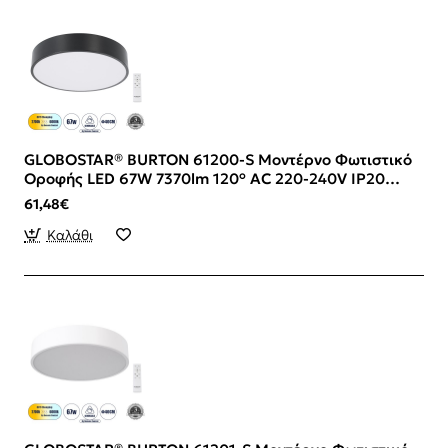
GLOBOSTAR® BURTON 61200-S Μοντέρνο Φωτιστικό
Οροφής LED 67W 7370lm 120° AC 220-240V IP20
Ρυθμιζόμενο Λευκό CCT με Χειριστήριο από 2700K
61,48€
έως 6000K Dimmable - Lumileds SMD Chip - Μαύρο
Ματ - Μ40 x Π40 x Υ8cm - 3 Χρόνια Εγγύηση
Καλάθι