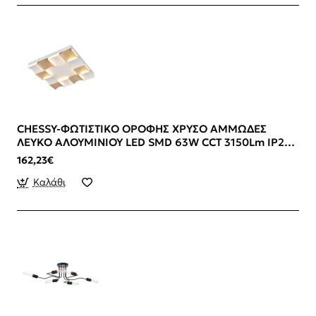
Αναβαθμίστε τον φωτισμό του χώρου σας με
πλαφονιέρες και φωτιστικά οροφής
που προσφέρουν
φωτεινότητα, κομψότητα και σύγχρονο χαρακτήρα.
CHESSY-ΦΩΤΙΣΤΙΚΟ ΟΡΟΦΗΣ ΧΡΥΣΟ ΑΜΜΩΔΕΣ
ΛΕΥΚΟ ΑΛΟΥΜΙΝΙΟΥ LED SMD 63W CCT 3150Lm IP20
422X422X55MM
162,23€
Καλάθι