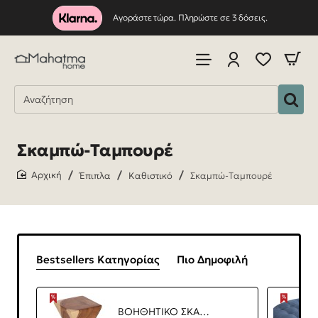
Αγοράστε τώρα. Πληρώστε σε 3 δόσεις.
Σκαμπώ-Tαμπουρέ
Έπιπλα
Καθιστικό
Σκαμπώ-Tαμπουρέ
home
Bestsellers Κατηγορίας
Πιο Δημοφιλή
ΒΟΗΘΗΤΙΚΟ ΣΚΑΜΠΟ ANVIL HM9756 ΞΥΛΟ SUAR ΣΕ ΦΥΣΙΚΟ ΧΡΩΜΑ 30x30x46Yεκ.