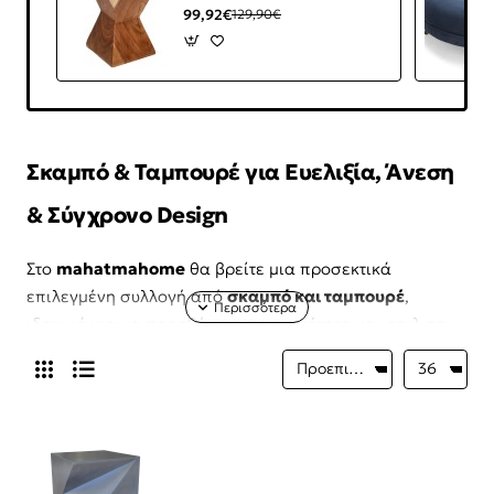
99,92€
129,90€
Σκαμπό & Ταμπουρέ για Ευελιξία, Άνεση
& Σύγχρονο Design
Στο
mahatmahome
θα βρείτε μια προσεκτικά
επιλεγμένη συλλογή από
σκαμπό και ταμπουρέ
,
ιδανικά για να προσθέσετε πρακτικότητα και στυλ σε
κάθε χώρο του σπιτιού. Τα
σκαμπό
και τα
ταμπουρέ
αποτελούν ευέλικτα έπιπλα που μπορούν να
χρησιμοποιηθούν ως καθίσματα, βοηθητικά έπιπλα ή
διακοσμητικά στοιχεία.