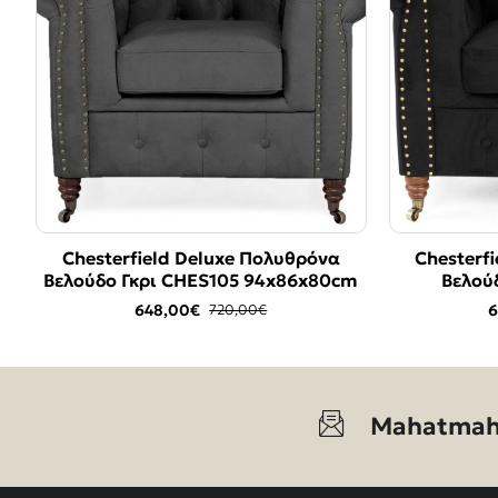
Chesterfield Deluxe Πολυθρόνα
Chesterf
-10%
Βελούδο Γκρι CHES105 94x86x80cm
Βελού
648,00€
6
720,00€
Mahatmah