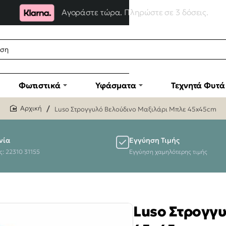
Αγοράστε τώρα. Πληρώστε σε 3 δόσεις.
Φωτιστικά
Υφάσματα
Τεχνητά Φυτά
Luso Στρογγυλό Βελούδινο Μαξιλάρι Μπλε 45x45cm
home
νία
Εγγύηση Τιμής
ς: 22310 31155
Εγγύηση χαμηλότερης τιμής
Luso Στρογγυ