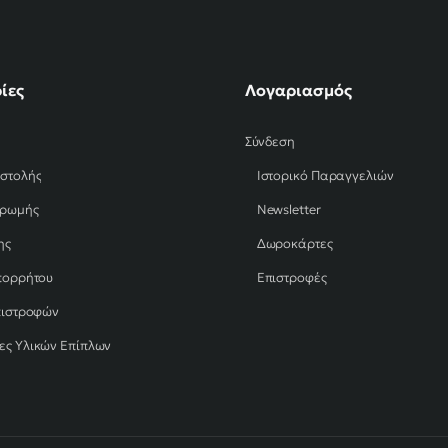
ίες
Λογαριασμός
Σύνδεση
οστολής
Ιστορικό Παραγγελιών
ηρωμής
Newsletter
ης
Δωροκάρτες
πορρήτου
Επιστροφές
πιστροφών
ες Υλικών Επίπλων