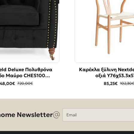
ield Deluxe Πολυθρόνα
Chesterfield Deluxe Πολ
Καρέκλα ξύλινη Nextd
-10%
δο Μαύρο CHES100
Βελούδο Μουσταρδί CHE
οξιά Υ76χ53.3x5
94x86x80cm
94x86x80cm
48,00€
648,00€
85,25€
720,00€
720,00€
102,30
Email
ome Newsletter