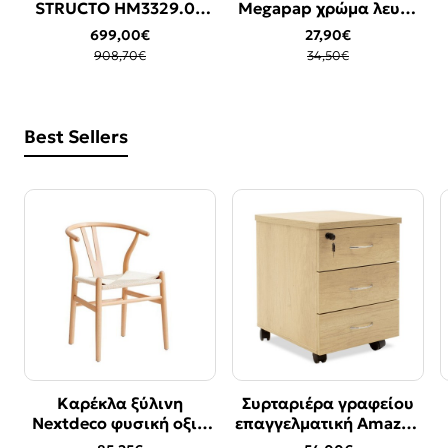
STRUCTO HM3329.02
Megapap χρώμα λευκό
-23%
ΑΝΟΙΧΤΟ ΜΠΕΖ
40x35,3x45εκ.
699,00€
27,90€
ΥΦΑΣΜΑ 227x94x88Υεκ.
908,70€
34,50€
Best Sellers
Καρέκλα ξύλινη
Συρταριέρα γραφείου
Bestseller
Bestseller
Nextdeco φυσική οξιά
επαγγελματική Amazon
-17%
Υ76χ53.3x57εκ.
pakoworld τροχήλατη