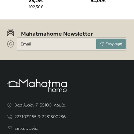
85,25€
54,00€
χρώμα sonoma
102,30€
39x47x52,5εκ
Mahatmahome Newsletter
Email
Εγγραφή
Βασιλικών 7, 35100, Λαμία
2231031155 & 2231300236
Επικοινωνία