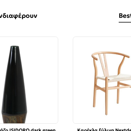
Ενδιαφέρουν
Best
άζο ISIDORO dark green
Κεραμικό Βάζο ISIDORO dar
Καρέκλα ξύλινη Nextd
-50%