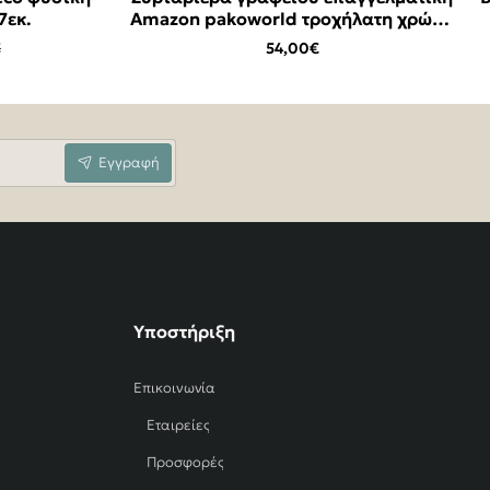
7εκ.
Amazon pakoworld τροχήλατη χρώμα
95x15x125
-17%
sonoma 39x47x52,5εκ
197,50€
54,00€
€
395,00€
Εγγραφή
Υποστήριξη
Επικοινωνία
Εταιρείες
Προσφορές