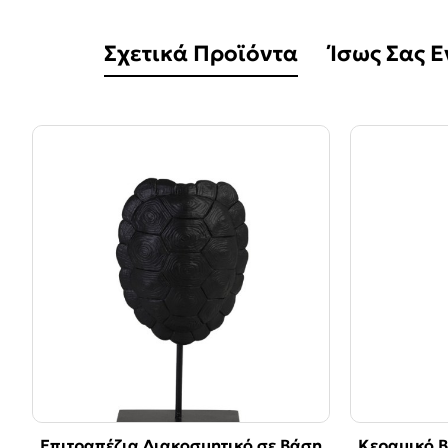
Σχετικά Προϊόντα
Ίσως Σας 
Επιτραπέζια Διακοσμητικό σε Βάση
Κεραμικό Β
-50%