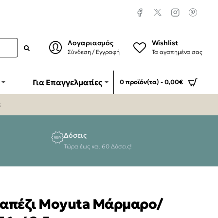
Λογαριασμός
Wishlist
Σύνδεση / Εγγραφή
Τα αγαπημένα σας
Για Επαγγελματίες
0 προϊόν(τα) - 0,00€
5
Δόσεις
Τώρα έως και 60 Δόσεις!
ραπέζι Moyuta Μάρμαρο/