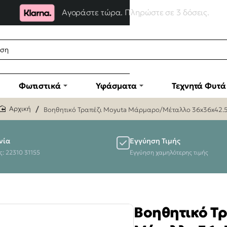
Αγοράστε τώρα. Πληρώστε σε 3 δόσεις.
Φωτιστικά
Υφάσματα
Τεχνητά Φυτά
Βοηθητικό Τραπέζι Moyuta Μάρμαρο/Μέταλλο 36x36x42.
home
νία
Εγγύηση Τιμής
ς: 22310 31155
Εγγύηση χαμηλότερης τιμής
Βοηθητικό Τ