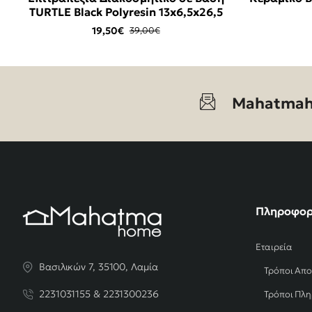
TURTLE Black Polyresin 13x6,5x26,5
19,50€
39,00€
Mahatmah
Πληροφορ
Εταιρεία
Βασιλικών 7, 35100, Λαμία
Τρόποι Απ
2231031155 & 2231300236
Τρόποι Πλ