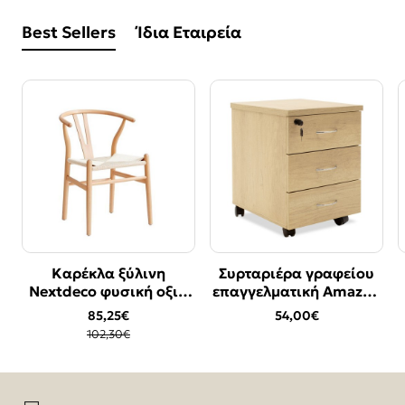
Best Sellers
Ίδια Εταιρεία
Καρέκλα ξύλινη
Συρταριέρα γραφείου
Bestseller
Bestseller
Nextdeco φυσική οξιά
επαγγελματική Amazon
-17%
Υ76χ53.3x57εκ.
pakoworld τροχήλατη
85,25€
54,00€
χρώμα sonoma
102,30€
39x47x52,5εκ