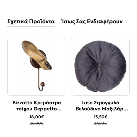
Σχετικά Προϊόντα
Ίσως Σας Ενδιαφέρουν
Bizzotto Κρεμάστρα
Luso Στρογγυλό
-50%
-50%
τοίχου Geppetto
Βελούδινο Μαξιλάρι
17x10x32
Γκρι 45x45cm
18,00€
13,50€
36,00€
27,00€