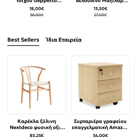
τοίχου Geppetto
Βελούδινο Μαξιλάρι
17x10x32
Γκρι 45x45cm
18,00€
13,50€
36,00€
27,00€
Best Sellers
Ίδια Εταιρεία
Καρέκλα ξύλινη
Συρταριέρα γραφείου
Bestseller
Bestseller
Nextdeco φυσική οξιά
επαγγελματική Amazon
-17%
Υ76χ53.3x57εκ.
pakoworld τροχήλατη
85,25€
54,00€