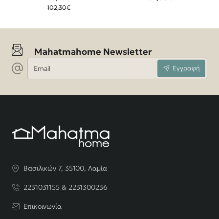
χρώμα sonoma
102,30€
39x47x52,5εκ
Mahatmahome Newsletter
Email
Εγγραφή
Βασιλικών 7, 35100, Λαμία
2231031155 & 2231300236
Επικοινωνία