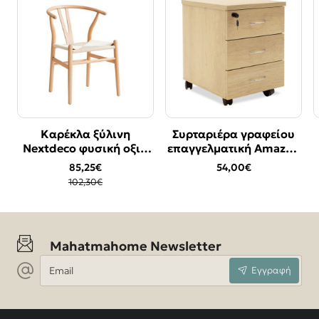
Καρέκλα ξύλινη
Συρταριέρα γραφείου
Bestseller
Bestseller
Nextdeco φυσική οξιά
επαγγελματική Amazon
-17%
Υ76χ53.3x57εκ.
pakoworld τροχήλατη
85,25€
54,00€
χρώμα sonoma
102,30€
39x47x52,5εκ
Mahatmahome Newsletter
Email
Εγγραφή