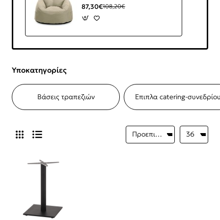
87,30€
108,20€
Υποκατηγορίες
Βάσεις τραπεζιών
Έπιπλα catering-συνεδρίο