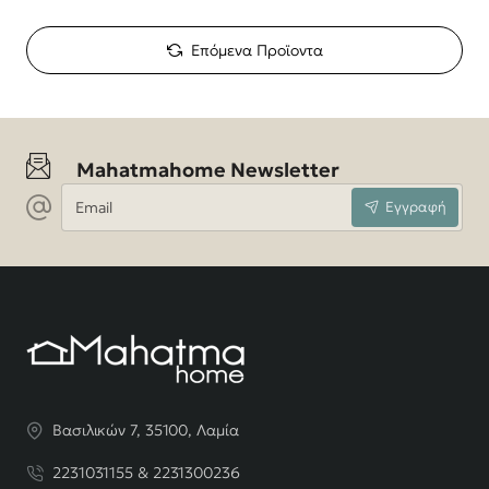
Επόμενα Προϊοντα
Mahatmahome Newsletter
Email
Εγγραφή
Βασιλικών 7, 35100, Λαμία
2231031155 & 2231300236