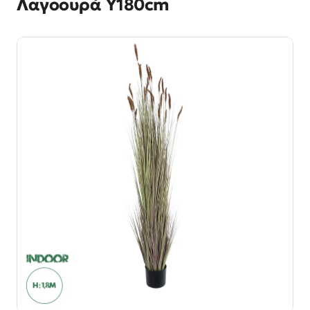
Λαγοουρά Υ180cm