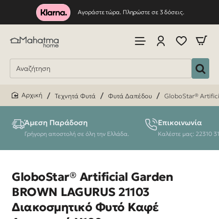
Αγοράστε τώρα. Πληρώστε σε 3 δόσεις.
Τεχνητά Φυτά
Φυτά Δαπέδου
GloboStar® Artif
home
Άμεση Παράδοση
Επικοινωνία
Γρήγορη αποστολή σε όλη την Ελλάδα.
Καλέστε μας: 22310 3
GloboStar® Artificial Garden
BROWN LAGURUS 21103
Διακοσμητικό Φυτό Καφέ