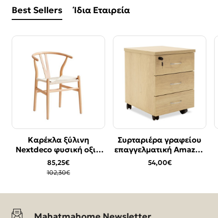
Best Sellers
Ίδια Εταιρεία
Καρέκλα ξύλινη
Συρταριέρα γραφείου
Bestseller
Bestseller
Nextdeco φυσική οξιά
επαγγελματική Amazon
-17%
Υ76χ53.3x57εκ.
pakoworld τροχήλατη
85,25€
54,00€
χρώμα sonoma
102,30€
39x47x52,5εκ
Mahatmahome Newsletter