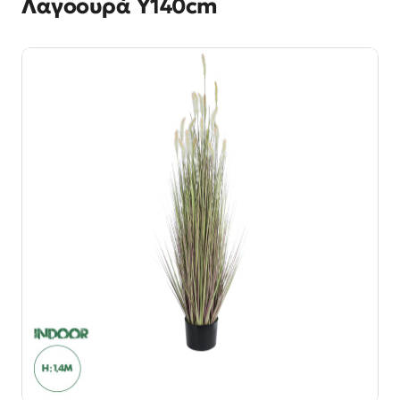
Λαγοουρά Υ140cm