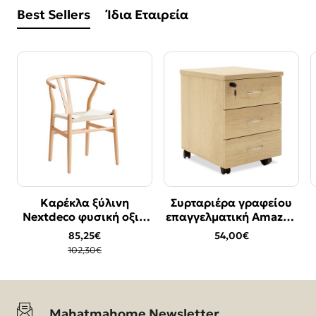
Best Sellers
Ίδια Εταιρεία
Καρέκλα ξύλινη
Συρταριέρα γραφείου
Bestseller
Bestseller
Nextdeco φυσική οξιά
επαγγελματική Amazon
-17%
Υ76χ53.3x57εκ.
pakoworld τροχήλατη
85,25€
54,00€
χρώμα sonoma
102,30€
39x47x52,5εκ
Mahatmahome Newsletter