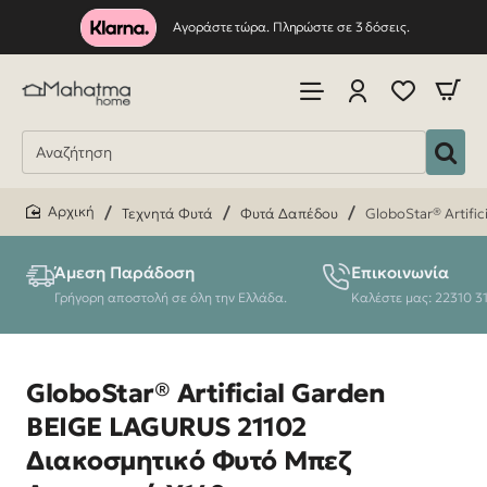
Αγοράστε τώρα. Πληρώστε σε 3 δόσεις.
Τεχνητά Φυτά
Φυτά Δαπέδου
GloboStar® Artif
home
Άμεση Παράδοση
Επικοινωνία
Γρήγορη αποστολή σε όλη την Ελλάδα.
Καλέστε μας: 22310 3
GloboStar® Artificial Garden
BEIGE LAGURUS 21102
Διακοσμητικό Φυτό Μπεζ