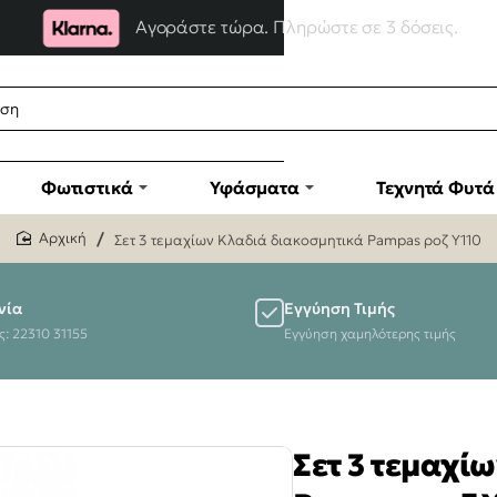
Αγοράστε τώρα. Πληρώστε σε 3 δόσεις.
Φωτιστικά
Υφάσματα
Τεχνητά Φυτά
Σετ 3 τεμαχίων Κλαδιά διακοσμητικά Pampas ροζ Y110
home
νία
Εγγύηση Τιμής
ς: 22310 31155
Εγγύηση χαμηλότερης τιμής
Σετ 3 τεμαχί