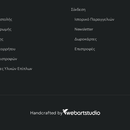
Σύνδεση
οστολής
Ιστορικό Παραγγελιών
ηρωμής
Newsletter
ης
Δωροκάρτες
πορρήτου
Επιστροφές
πιστροφών
ες Υλικών Επίπλων
Handcrafted by