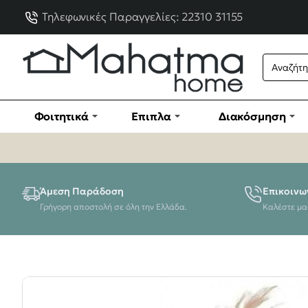
Τηλεφωνικές Παραγγελίες: 22310 31155
Φοιτητικά
Έπιπλα
Διακόσμηση
Άμεση Παράδοση
Επικοινω
Γρήγορη αποστολή σε όλη την Ελλάδα.
Καλέστε μα