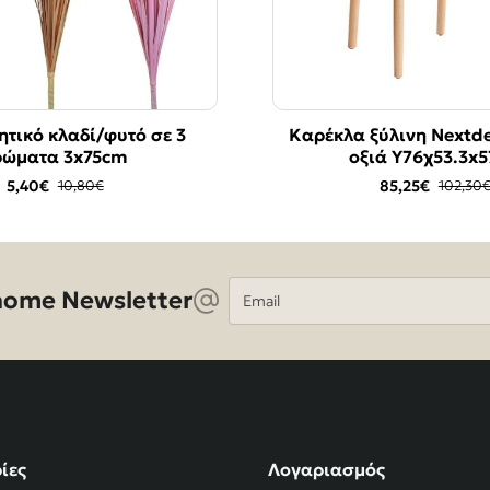
τικό κλαδί/φυτό σε 3
Διακοσμητικό κλαδί/φυτ
Καρέκλα ξύλινη Nextd
-50%
ρώματα 3x75cm
μπορντό 3x75cm
οξιά Υ76χ53.3x5
5,40€
5,00€
85,25€
10,80€
10,00€
102,30
Email
ome Newsletter
ίες
Λογαριασμός