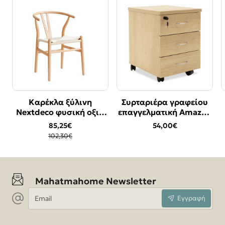
Καρέκλα ξύλινη
Συρταριέρα γραφείου
Bestseller
Bestseller
Nextdeco φυσική οξιά
επαγγελματική Amazon
-17%
Υ76χ53.3x57εκ.
pakoworld τροχήλατη
85,25€
54,00€
χρώμα sonoma
102,30€
39x47x52,5εκ
Mahatmahome Newsletter
Email
Εγγραφή