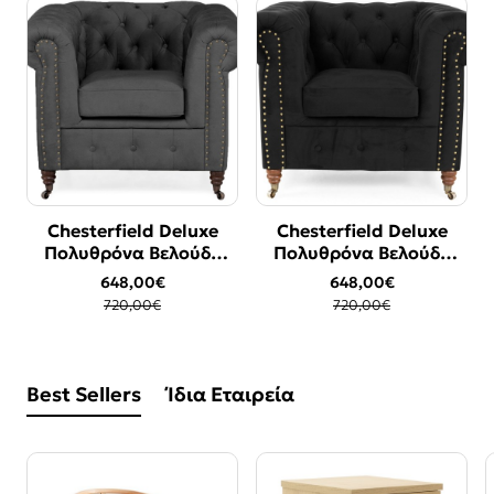
Chesterfield Deluxe
Chesterfield Deluxe
-10%
-10%
Πολυθρόνα Βελούδο
Πολυθρόνα Βελούδο
Γκρι CHES105
Μαύρο CHES100
648,00€
648,00€
94x86x80cm
94x86x80cm
720,00€
720,00€
Best Sellers
Ίδια Εταιρεία