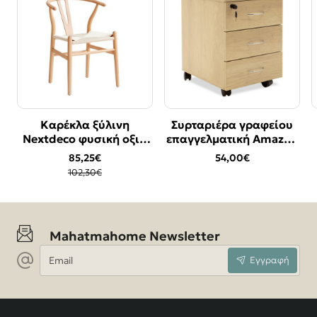
Καρέκλα ξύλινη
Συρταριέρα γραφείου
Bestseller
Bestseller
Nextdeco φυσική οξιά
επαγγελματική Amazon
-17%
Υ76χ53.3x57εκ.
pakoworld τροχήλατη
85,25€
54,00€
χρώμα sonoma
102,30€
39x47x52,5εκ
Mahatmahome Newsletter
Email
Εγγραφή