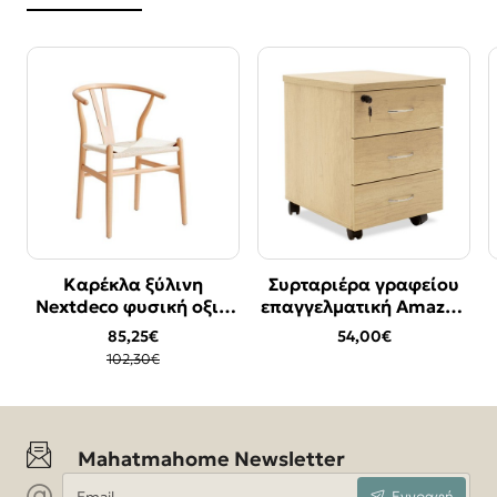
Καρέκλα ξύλινη
Συρταριέρα γραφείου
Bestseller
Bestseller
Nextdeco φυσική οξιά
επαγγελματική Amazon
-17%
Υ76χ53.3x57εκ.
pakoworld τροχήλατη
85,25€
54,00€
χρώμα sonoma
102,30€
39x47x52,5εκ
Mahatmahome Newsletter
Email
Εγγραφή