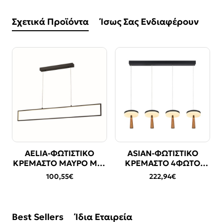
Σχετικά Προϊόντα
Ίσως Σας Ενδιαφέρουν
AELIA-ΦΩΤΙΣΤΙΚΟ
ASIAN-ΦΩΤΙΣΤΙΚΟ
ΚΡΕΜΑΣΤΟ ΜΑΥΡΟ ΜΑΤ
ΚΡΕΜΑΣΤΟ 4ΦΩΤΟ
ΑΛΟΥΜΙΝΙΟΥ LED SMD
ΑΜΜΩΔΕΣ ΜΑΥΡΟ
100,55€
222,94€
32W 3000Κ 2600LM
ΑΛΟΥΜΙΝΙΟΥ LED SMD
IP20 1200Χ60Χ1500ΜΜ
42W CCT 2730LM IP20
965X164X1500MM
Best Sellers
Ίδια Εταιρεία