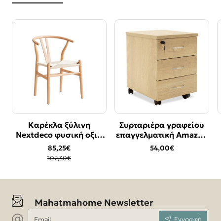
Καρέκλα ξύλινη
Συρταριέρα γραφείου
Bestseller
Bestseller
Nextdeco φυσική οξιά
επαγγελματική Amazon
-17%
Υ76χ53.3x57εκ.
pakoworld τροχήλατη
85,25€
54,00€
χρώμα sonoma
102,30€
39x47x52,5εκ
Mahatmahome Newsletter
Email
Εγγραφή