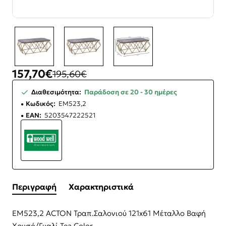
-19%
157,70€
195,60€
Διαθεσιμότητα:
Παράδοση σε 20 - 30 ημέρες
Κωδικός:
ΕΜ523,2
EAN:
5203547222521
Περιγραφή
Χαρακτηριστικά
ΕΜ523,2 ACTON Τραπ.Σαλονιού 121x61 Μέταλλο Βαφή
Χρυσό/Γυαλί Tea Color