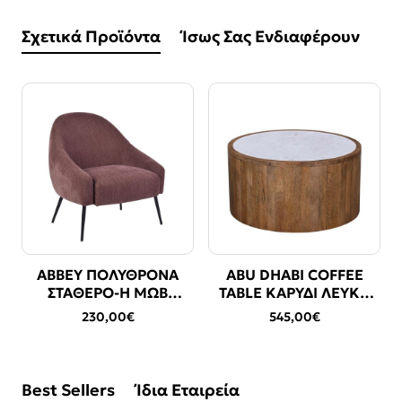
Σχετικά Προϊόντα
Ίσως Σας Ενδιαφέρουν
ABBEY ΠΟΛΥΘΡΟΝΑ
ABU DHABI COFFEE
ΔΩΡΕΑΝ ΜΕΤΑΦΟΡΙΚΑ
ΣΤΑΘΕΡΟ-Η ΜΩΒ
TABLE ΚΑΡΥΔΙ ΛΕΥΚΟ
74x85x80.5cm
80x80x45cm
230,00€
545,00€
Best Sellers
Ίδια Εταιρεία